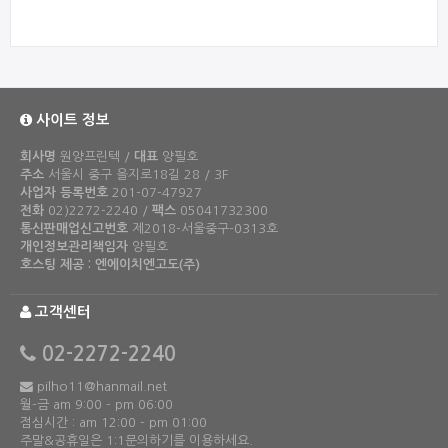
사이트 정보
회사명
원양프린텍 /
대표
양필호
주소
서울시 중구 을지로18길 28 / 3F
사업자 등록번호
201-07-47927
전화
02)2272-2240 /
팩스
05041732300
통신판매업신고번호
제2018-서울중구-0313호
개인정보관리책임자
양필호
호스팅 제공 : 엔에이치엔고도(주)
고객센터
02-2272-2240
pilho11@hanmail.net
월-금 am 9:00 - pm 06:00
점심시간 : am 12:00 - pm 01:00
주말&공휴일은 1:1문의하기를 이용하세요.