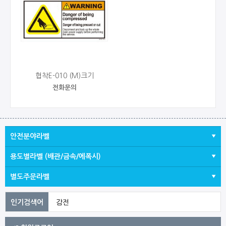
협착E-010 (M)크기
전화문의
안전분야라벨
용도별라벨 (배관/금속/에폭시)
별도주문라벨
감전
5