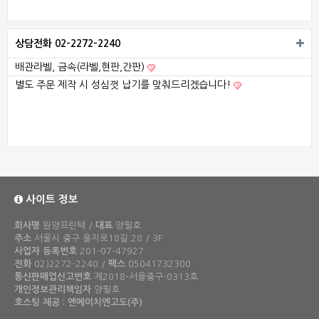
상담전화 02-2272-2240
배관라벨, 금속(라벨,현판,간판)
별도 주문 제작 시 성심껏 납기를 맞춰드리겠습니다!
사이트 정보
회사명
원양프린텍 /
대표
양필호
주소
서울시 중구 을지로18길 28 / 3F
사업자 등록번호
201-07-47927
전화
02)2272-2240 /
팩스
05041732300
통신판매업신고번호
제2018-서울중구-0313호
개인정보관리책임자
양필호
호스팅 제공 : 엔에이치엔고도(주)