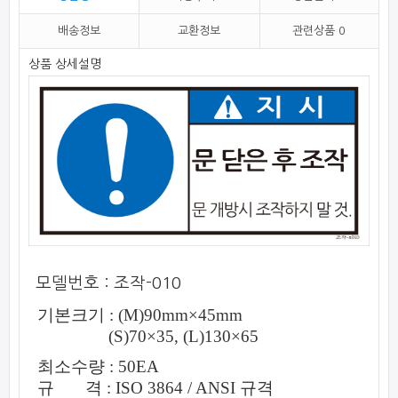
배송정보
교환정보
관련상품
0
상품 상세설명
모델번호 : 조작-010
기본크기 : (M
)
90mm
×
45mm
(S)
70
×
35
,
(L)
130
×
65
최소수량 : 50EA
규 격 : ISO 3864 / ANSI 규격