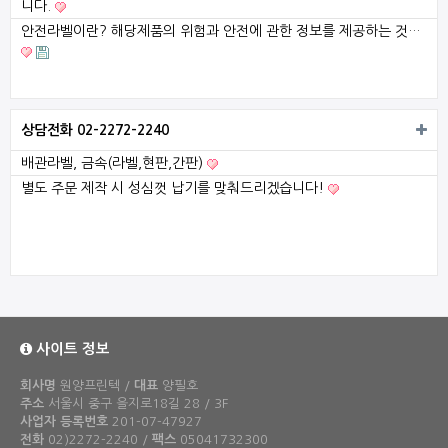
니다.
안전라벨이란? 해당제품의 위험과 안전에 관한 정보를 제공하는 것…
상담전화 02-2272-2240
배관라벨, 금속(라벨,현판,간판)
별도 주문 제작 시 성심껏 납기를 맞춰드리겠습니다!
사이트 정보
회사명
원양프린텍 /
대표
양필호
주소
서울시 중구 을지로18길 28 / 3F
사업자 등록번호
201-07-47927
전화
02)2272-2240 /
팩스
05041732300