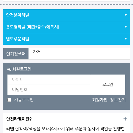
안전분야라벨
용도별라벨 (배관/금속/에폭시)
별도주문라벨
감전
2023
3
회원로그인
1
전기
자동로그인
회원가입
정보찾기
발목
2026
안전라벨이란?
라벨 접착력/색상을 오래유지하기 위해 주문과 동시에 작업을 진행합