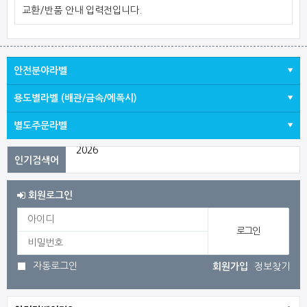
교환/반품 안내 입력전입니다.
안전분야라벨
용도별라벨 (배관/금속/에폭시)
별도주문라벨
2026
2023
1
회원로그인
3
전기
자동로그인
회원가입
정보찾기
감전
발목