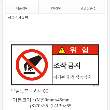
배송정보
교환정보
관련상품
0
상품 상세설명
모델번호 : 조작-001
기본크기 : (M
)
90mm
×
45mm
(S)
70
×
35
,
(L)
130
×
65