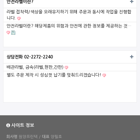
안전라벨이란?
라벨 접착력/색상을 오래유지하기 위해 주문과 동시에 작업을 진행합
니다.
안전라벨이란? 해당제품의 위험과 안전에 관한 정보를 제공하는 것…
상담전화 02-2272-2240
배관라벨, 금속(라벨,현판,간판)
별도 주문 제작 시 성심껏 납기를 맞춰드리겠습니다!
사이트 정보
회사명
원양프린텍 /
대표
양필호