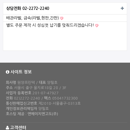
상담전화 02-2272-2240
배관라벨, 금속(라벨,현판,간판)
별도 주문 제작 시 성심껏 납기를 맞춰드리겠습니다!
사이트 정보
회사명
원양프린텍 /
대표
양필호
주소
서울시 중구 을지로18길 28 / 3F
사업자 등록번호
201-07-47927
전화
02)2272-2240 /
팩스
05041732300
통신판매업신고번호
제2018-서울중구-0313호
개인정보관리책임자
양필호
호스팅 제공 : 엔에이치엔고도(주)
고객센터